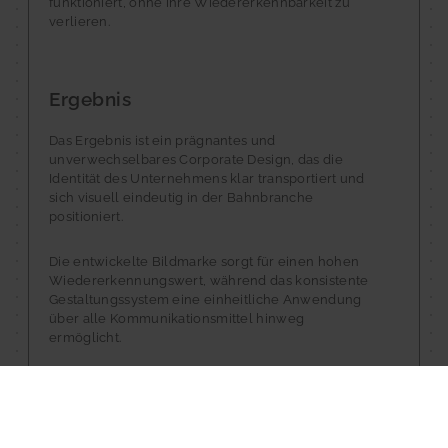
funktioniert, ohne ihre Wiedererkennbarkeit zu
verlieren.
Ergebnis
Das Ergebnis ist ein prägnantes und
unverwechselbares Corporate Design, das die
Identität des Unternehmens klar transportiert und
sich visuell eindeutig in der Bahnbranche
positioniert.
Die entwickelte Bildmarke sorgt für einen hohen
Wiedererkennungswert, während das konsistente
Gestaltungssystem eine einheitliche Anwendung
über alle Kommunikationsmittel hinweg
ermöglicht.
Webseite besuchen