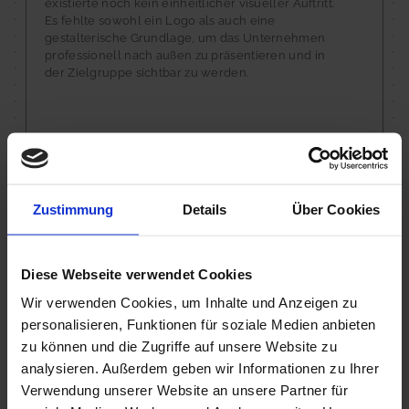
existierte noch kein einheitlicher visueller Auftritt.
Es fehlte sowohl ein Logo als auch eine
gestalterische Grundlage, um das Unternehmen
professionell nach außen zu präsentieren und in
der Zielgruppe sichtbar zu werden.
Ziel des Projekts
Im Mittelpunkt stand die Entwicklung einer
markanten und branchenbezogenen Gestaltung,
Zustimmung
Details
Über Cookies
die sowohl die Identität des Unternehmens
widerspiegelt als auch Vertrauen bei
Geschäftskunden schafft. Dabei ging es konkret um:
Diese Webseite verwendet Cookies
die Entwicklung eines unverwechselbaren
Wir verwenden Cookies, um Inhalte und Anzeigen zu
Logos mit hohem Wiedererkennungswert
personalisieren, Funktionen für soziale Medien anbieten
eine visuelle Anlehnung an die Bahnbranche
und deren typische Gestaltung
zu können und die Zugriffe auf unsere Website zu
eine klare und professionelle Außenwirkung für
analysieren. Außerdem geben wir Informationen zu Ihrer
Geschäftskunden
Verwendung unserer Website an unsere Partner für
eine konsistente Grundlage für alle zukünftigen