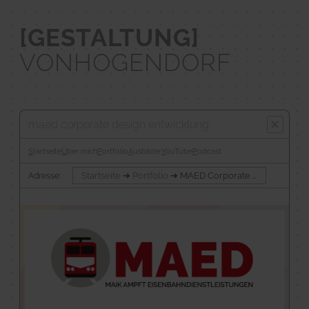
[GESTALTUNG]­
VONHOGENDORF
✕
maed corporate design entwicklung
Startseite
Über mich
Portfolio
Ausbilder
YouTube
Podcast
Startseite
➔
Portfolio
➔ MAED Corporate Design Entwicklung
Adresse: