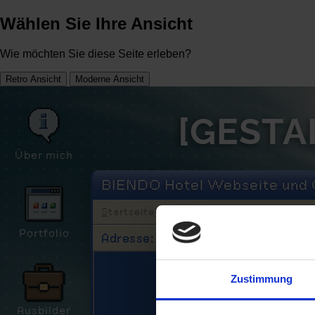
Wählen Sie Ihre Ansicht
Wie möchten Sie diese Seite erleben?
Retro Ansicht
Moderne Ansicht
[GESTA
Über mich
BIENDO Hotel Webseite und 
Startseite
Über mich
Portfolio
Ausbilder
Y
Portfolio
Adresse:
Startseite
➔
Portfolio
➔ BI
Zustimmung
Ausbilder