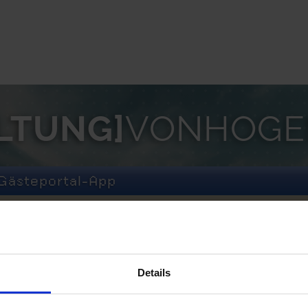
LTUNG]­
VONHOGE
Gästeportal-App
ouTube
Podcast
ENDO Hotel Webseite und Gästeportal-App
Details